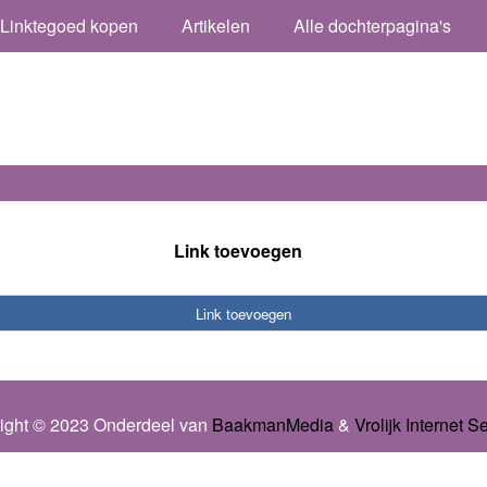
Linktegoed kopen
Artikelen
Alle dochterpagina's
Link toevoegen
Link toevoegen
ight © 2023 Onderdeel van
BaakmanMedia
&
Vrolijk Internet S